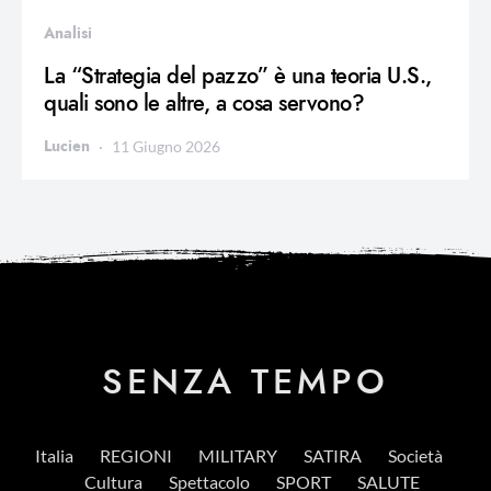
Analisi
La “Strategia del pazzo” è una teoria U.S.,
quali sono le altre, a cosa servono?
Lucien
11 Giugno 2026
SENZA TEMPO
Italia
REGIONI
MILITARY
SATIRA
Società
Cultura
Spettacolo
SPORT
SALUTE