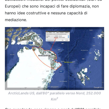
Europei) che sono incapaci di fare diplomazia, non
hanno idee costruttive e nessuna capacità di
mediazione.
ArcticLands US, dall’80° parallelo verso Nord, 252.000
2
Km