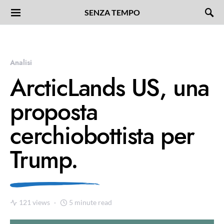
SENZA TEMPO
Analisi
ArcticLands US, una
proposta
cerchiobottista per
Trump.
121 views
5 minute read