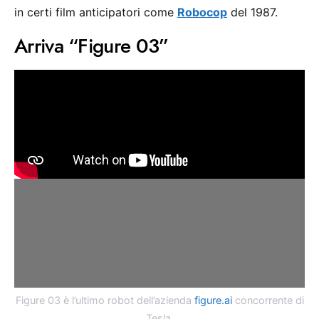
in certi film anticipatori come
Robocop
del 1987.
Arriva “Figure 03”
Figure 03 è l’ultimo robot dell’azienda
figure.ai
concorrente di
Tesla.