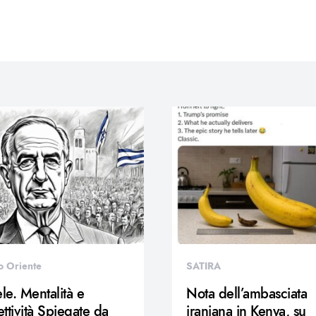
o Oriente
SATIRA
ele. Mentalità e
Nota dell’ambasciata
ttività Spiegate da
iraniana in Kenya, su