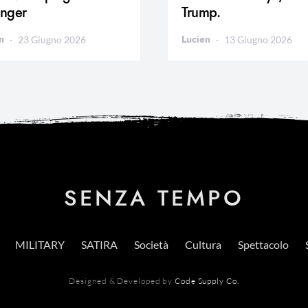
inger
Trump.
n
Lucien
23 Giugno 2026
13 Giugno 2026
SENZA TEMPO
MILITARY
SATIRA
Società
Cultura
Spettacolo
Designed & Developed by
Code Supply Co.