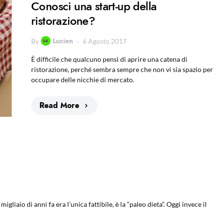
Conosci una start-up della
ristorazione?
Lucien
By
6 Agosto 2017
È difficile che qualcuno pensi di aprire una catena di
ristorazione, perché sembra sempre che non vi sia spazio per
occupare delle nicchie di mercato.
Read More
liaio di anni fa era l’unica fattibile, è la “paleo dieta”. Oggi invece il