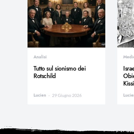
Analisi
Medi
Tutto sul sionismo dei
Isra
Rotschild
Obie
Kiss
Lucien
Lucie
29 Giugno 2026