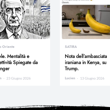
o Oriente
SATIRA
ele. Mentalità e
Nota dell’ambasciata
ttività Spiegate da
iraniana in Kenya, su
inger
Trump.
n
Lucien
23 Giugno 2026
13 Giugno 2026