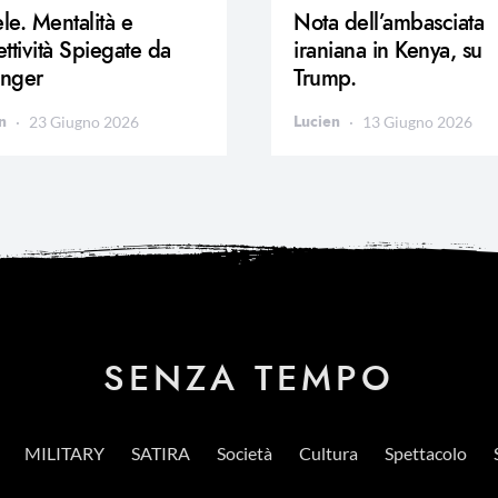
ele. Mentalità e
Nota dell’ambasciata
ttività Spiegate da
iraniana in Kenya, su
inger
Trump.
n
Lucien
23 Giugno 2026
13 Giugno 2026
SENZA TEMPO
MILITARY
SATIRA
Società
Cultura
Spettacolo