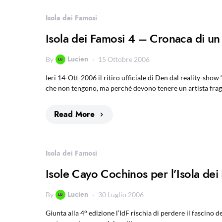
Isola dei Famosi
Isola dei Famosi 4 – Cronaca di un r
Lucien
By
15 Ottobre 2006
Ieri 14-Ott-2006 il ritiro ufficiale di Den dal reality-show 
che non tengono, ma perché devono tenere un artista fragi
Read More
Isola dei Famosi
Isole Cayo Cochinos per l’Isola dei
Lucien
By
30 Luglio 2006
Giunta alla 4° edizione l’IdF rischia di perdere il fascino 