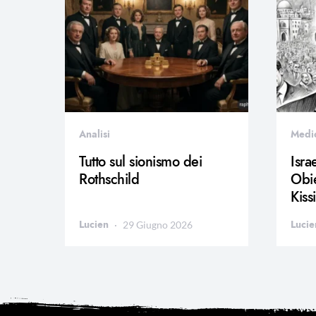
Analisi
Medi
Tutto sul sionismo dei
Isra
Rothschild
Obie
Kiss
Lucien
Lucie
29 Giugno 2026