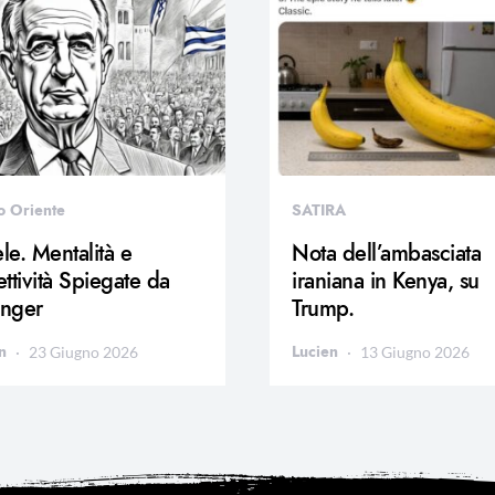
o Oriente
SATIRA
ele. Mentalità e
Nota dell’ambasciata
ttività Spiegate da
iraniana in Kenya, su
inger
Trump.
n
Lucien
23 Giugno 2026
13 Giugno 2026