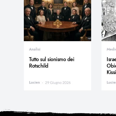
Analisi
Medi
Tutto sul sionismo dei
Isra
Rotschild
Obie
Kiss
Lucien
Lucie
29 Giugno 2026