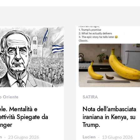
o Oriente
SATIRA
ele. Mentalità e
Nota dell’ambasciata
ttività Spiegate da
iraniana in Kenya, su
inger
Trump.
n
Lucien
23 Giugno 2026
13 Giugno 2026