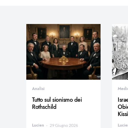
Analisi
Medi
Tutto sul sionismo dei
Isra
Rothschild
Obie
Kiss
Lucien
Lucie
29 Giugno 2026