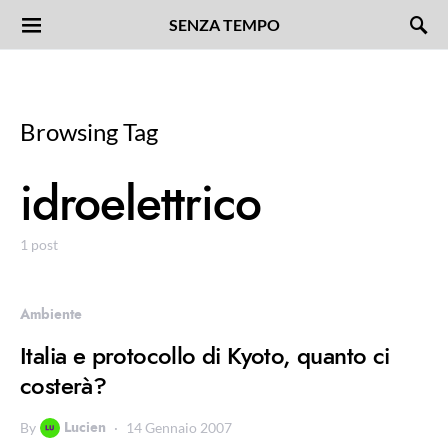
SENZA TEMPO
Browsing Tag
idroelettrico
1 post
Ambiente
Italia e protocollo di Kyoto, quanto ci
costerà?
Lucien
By
14 Gennaio 2007