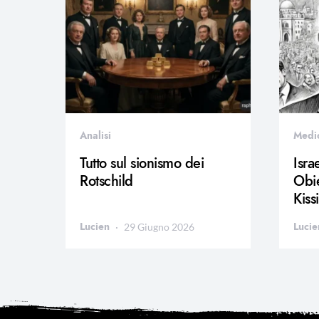
Analisi
Medi
Tutto sul sionismo dei
Isra
Rotschild
Obie
Kiss
Lucien
Lucie
29 Giugno 2026