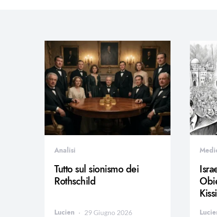
Analisi
Medi
Tutto sul sionismo dei
Isra
Rothschild
Obie
Kiss
Lucien
Lucie
29 Giugno 2026