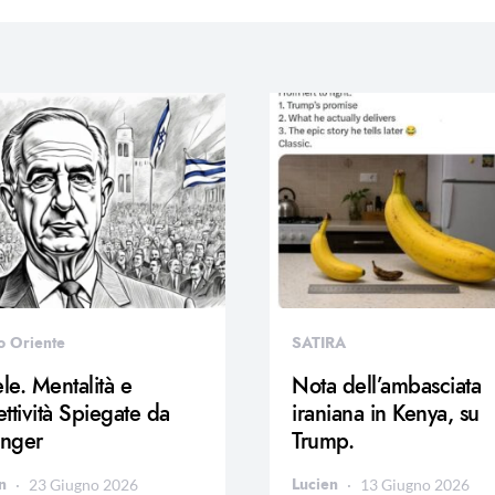
o Oriente
SATIRA
ele. Mentalità e
Nota dell’ambasciata
ttività Spiegate da
iraniana in Kenya, su
inger
Trump.
n
Lucien
23 Giugno 2026
13 Giugno 2026