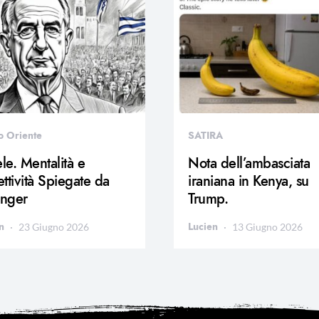
o Oriente
SATIRA
ele. Mentalità e
Nota dell’ambasciata
ttività Spiegate da
iraniana in Kenya, su
inger
Trump.
n
Lucien
23 Giugno 2026
13 Giugno 2026