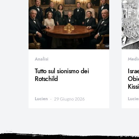
Analisi
Medi
Tutto sul sionismo dei
Isra
Rotschild
Obie
Kiss
Lucien
Lucie
29 Giugno 2026