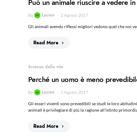
Può un animale riuscire a vedere i
Lucien
By
2 Agosto 2017
Gli animali avendo riflessi migliori vedono quel che noi ve
Read More
Scienza della vita
Perché un uomo è meno prevedibile
Lucien
By
2 Agosto 2017
Gli esseri viventi sono prevedibili se studi le loro abitudin
animali è privilegiare di più la ragione all’istinto primordia
Read More