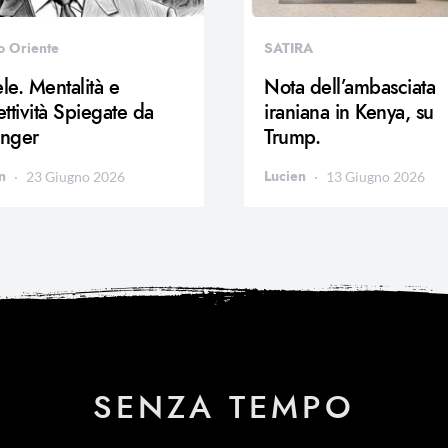
o Oriente
SATIRA
ele. Mentalità e
Nota dell’ambasciata
ttività Spiegate da
iraniana in Kenya, su
inger
Trump.
n
Lucien
23 Giugno 2026
13 Giugno 2026
SENZA TEMPO