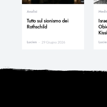
Analisi
Medi
Tutto sul sionismo dei
Isra
Rothschild
Obie
Kiss
Lucien
Lucie
29 Giugno 2026