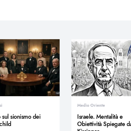
si
Medio Oriente
o sul sionismo dei
Israele. Mentalità e
child
Obiettività Spiegate d