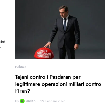
rché
,
Politica
Tajani contro i Pasdaran per
legittimare operazioni militari contro
l’Iran?
Lucien
By
29 Gennaio 2026