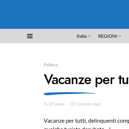
Italia
REGIONI
Politica
Vacanze per tut
20 views
1 minute read
Vacanze per tutti, delinquenti comp