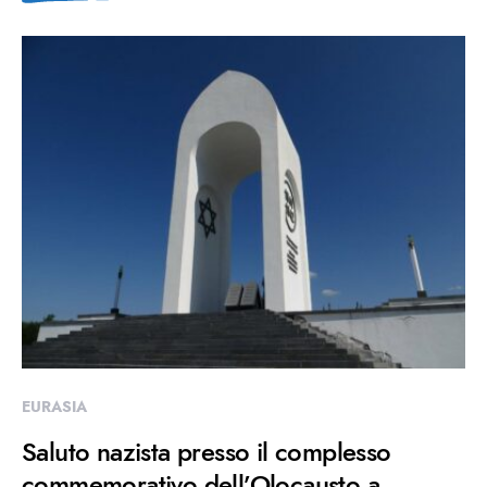
EURASIA
Saluto nazista presso il complesso
commemorativo dell’Olocausto a