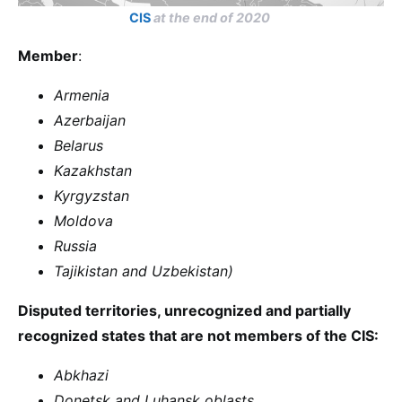
CIS
at the end of 2020
Member
:
Armenia
Azerbaijan
Belarus
Kazakhstan
Kyrgyzstan
Moldova
Russia
Tajikistan and Uzbekistan)
Disputed territories, unrecognized and partially
recognized states that are not members of the CIS:
Abkhazi
Donetsk and Luhansk oblasts