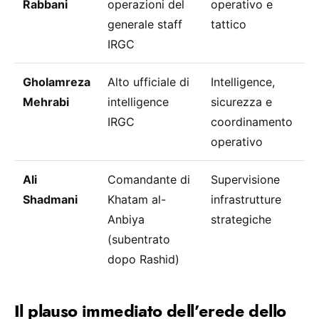
Rabbani
operazioni del
operativo e
2
generale staff
tattico
IRGC
Gholamreza
Alto ufficiale di
Intelligence,
1
Mehrabi
intelligence
sicurezza e
2
IRGC
coordinamento
operativo
Ali
Comandante di
Supervisione
1
Shadmani
Khatam al-
infrastrutture
2
Anbiya
strategiche
(subentrato
dopo Rashid)
Il plauso immediato dell’erede dello