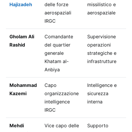
Hajizadeh
delle forze
missilistico e
2
aerospaziali
aerospaziale
IRGC
Gholam Ali
Comandante
Supervisione
1
Rashid
del quartier
operazioni
2
generale
strategiche e
Khatam al-
infrastrutture
Anbiya
Mohammad
Capo
Intelligence e
1
Kazemi
organizzazione
sicurezza
2
intelligence
interna
IRGC
Mehdi
Vice capo delle
Supporto
1