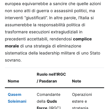
europea equivarrebbe a sancire che quelle azioni
non sono atti di guerra o assassinii politici, ma
interventi “giustificati”. In altre parole, l’Italia si
assumerebbe la responsabilità politica di
trasformare esecuzioni extragiudiziali in
precedenti accettabili, rendendosi
complice
morale
di una strategia di eliminazione
sistematica della leadership militare di uno Stato
sovrano.
Ruolo nell’IRGC
D
Nome
/ Pasdaran
Note
u
Qasem
Comandante
Operazioni
3
Soleimani
della
Quds
estere e
2
Force
(IRGC)
strategia