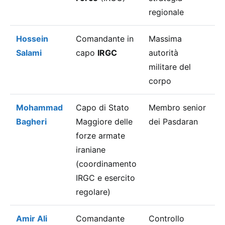
regionale
Hossein
Comandante in
Massima
1
Salami
capo
IRGC
autorità
2
militare del
corpo
Mohammad
Capo di Stato
Membro senior
1
Bagheri
Maggiore delle
dei Pasdaran
2
forze armate
iraniane
(coordinamento
IRGC e esercito
regolare)
Amir Ali
Comandante
Controllo
1