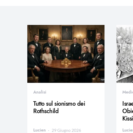
Analisi
Medi
Tutto sul sionismo dei
Isra
Rothschild
Obie
Kiss
Lucien
Lucie
29 Giugno 2026