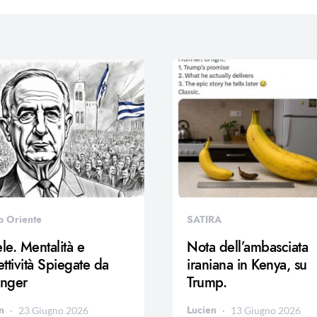
o Oriente
SATIRA
ele. Mentalità e
Nota dell’ambasciata
ttività Spiegate da
iraniana in Kenya, su
inger
Trump.
n
Lucien
23 Giugno 2026
13 Giugno 2026