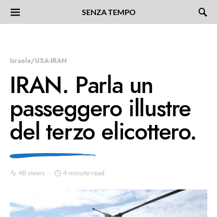
SENZA TEMPO
Israele/USA-IRAN
IRAN. Parla un
passeggero illustre
del terzo elicottero.
48 views
4 minute read