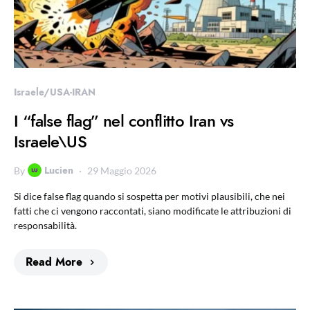
Israele/USA-IRAN
I “false flag” nel conflitto Iran vs
Israele\US
Lucien
By
29 Maggio 2026
Si dice false flag quando si sospetta per motivi plausibili, che nei
fatti che ci vengono raccontati, siano modificate le attribuzioni di
responsabilità.
Read More