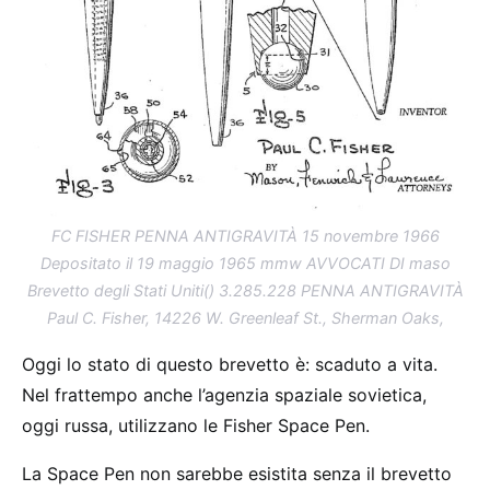
FC FISHER PENNA ANTIGRAVITÀ 15 novembre 1966
Depositato il 19 maggio 1965 mmw AVVOCATI DI maso
Brevetto degli Stati Uniti() 3.285.228 PENNA ANTIGRAVITÀ
Paul C. Fisher, 14226 W. Greenleaf St., Sherman Oaks,
Oggi lo stato di questo brevetto è: scaduto a vita.
Nel frattempo anche l’agenzia spaziale sovietica,
oggi russa, utilizzano le Fisher Space Pen.
La Space Pen non sarebbe esistita senza il brevetto