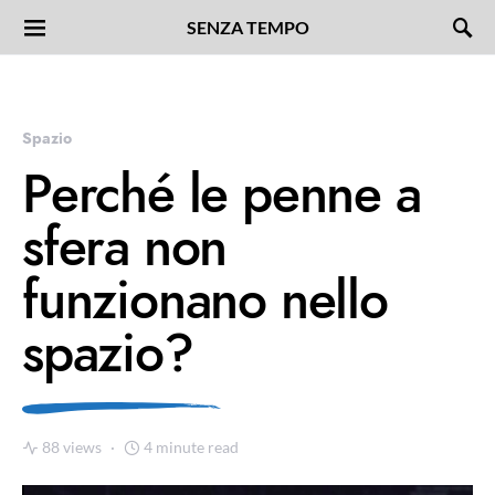
SENZA TEMPO
Spazio
Perché le penne a
sfera non
funzionano nello
spazio?
88 views
4 minute read