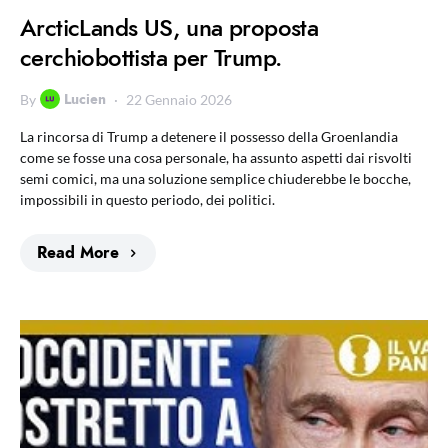
ArcticLands US, una proposta
cerchiobottista per Trump.
Lucien
By
22 Gennaio 2026
La rincorsa di Trump a detenere il possesso della Groenlandia
come se fosse una cosa personale, ha assunto aspetti dai risvolti
semi comici, ma una soluzione semplice chiuderebbe le bocche,
impossibili in questo periodo, dei politici.
Read More