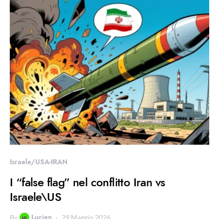
Israele/USA-IRAN
I “false flag” nel conflitto Iran vs
Israele\US
Lucien
By
29 Maggio 2026