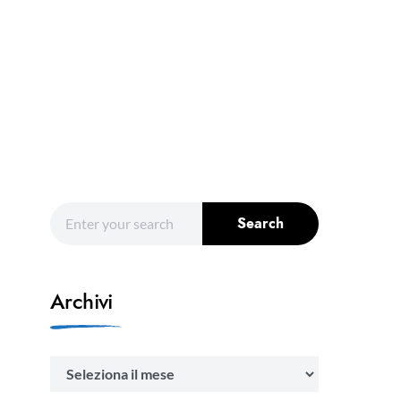
Search for:
Search
Archivi
Archivi